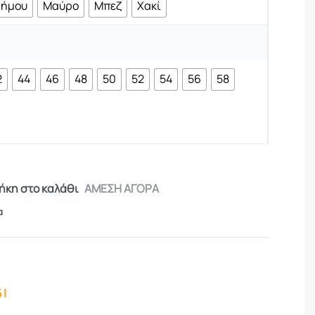
ρήμου
Μαύρο
Μπεζ
Χακί
2
44
46
48
50
52
54
56
58
κη στο καλάθι
ΑΜΕΣΗ ΑΓΟΡΑ
α
 |