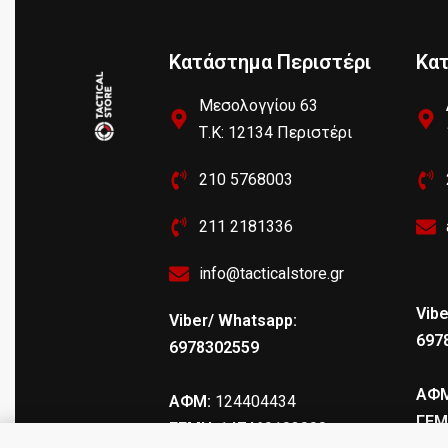
Κατάστημα Περιστέρι
Κα
Μεσολογγίου 63
Τ.Κ: 12134 Περιστέρι
210 5768003
211 2181336
info@tacticalstore.gr
Vibe
Viber/ Whatsapp:
697
6978302559
ΑΦΜ
ΑΦΜ:
124404434
ΓΕΜ
ΓΕΜΗ
: 147469103000