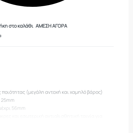
κη στο καλάθι
ΑΜΕΣΗ ΑΓΟΡΑ
α
 ποιότητας (μεγάλη αντοχή και χαμηλό βάρος)
α 25mm
μέχρι 56mm
κρες και εσωτερική αντιολισθητική ταινία για
ισμού της διόπτρας
ια χρήση και των σκοπευτικών του όπλου