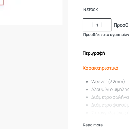
IN STOCK
Προσθή
Προσθήκη στα αγαπημέν
Περιγραφή
Χαρακτηριστικά
Weaver (32mm)
Αλουμίνιο υψηλής
Διάμετρο σωλήν
Διάμετρο φακού 
Στρογγυλεμένες ά
αποφυγή τραυματ
Ενδιάμεσο κενό γ