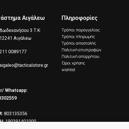
τάστημα Αιγάλεω
Πληροφορίες
Τρόποι παραγγελίας
Δωδεκανήσου 3 Τ.Κ:
Τρόποι πληρωμής
12241 Αιγάλεω
Τρόποι αποστολής
Πολιτική επιστροφών
211 0089177
Πολιτική απορρήτου
Όροι χρήσης
aigaleo@tacticalstore.gr
wishlist
r/ Whatsapp:
8302559
:
803135356
Η
: 190391401000