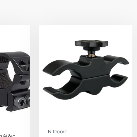
Nitecore
τυλίδια