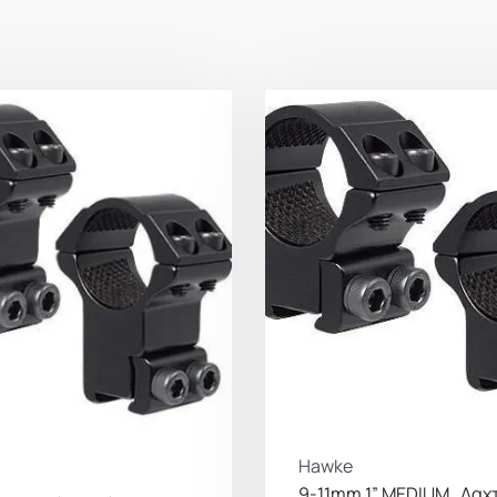
Hawke
9-11mm 1” MEDIUM , Δαχ