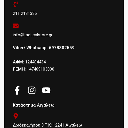
211 2181336
info@tacticalstore.gr
Viber/ Whatsapp: 6978302559
ΑΦΜ:
124404434
ΓΕΜΗ
: 147469103000
Κατάστημα Αιγάλεω
Δωδεκανήσου 3 Τ.Κ: 12241 Αιγάλεω