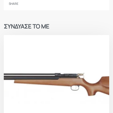
SHARE
Τεχνικές Προδιαγραφές
ΣΥΝΔΥΑΣΕ ΤΟ ΜΕ
24 Joule
30 Joule
Διαμέτρημα
4.5mm
5.5mm
Χωρητικότητα
8 βλήματα μολυβένια
Μύλου
Ολικό Μήκος
1040mm (41 inch)
Βάρος
3610γρ (7,95 lb)
Έως
Έως
Ταχύτητα
300m/sec
250m/sec
Μήκος Κάννης
500mm (19.7″)