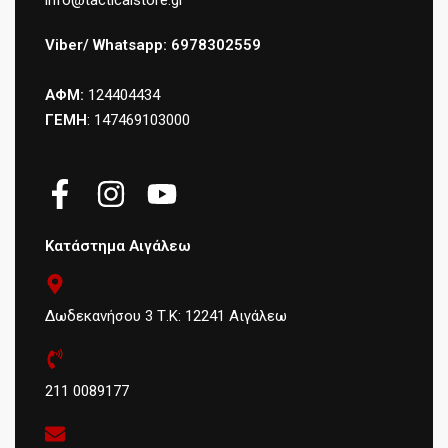
info@tacticalstore.gr
Viber/ Whatsapp: 6978302559
ΑΦΜ:
124404434
ΓΕΜΗ
: 147469103000
Κατάστημα Αιγάλεω
Δωδεκανήσου 3 Τ.Κ: 12241 Αιγάλεω
211 0089177