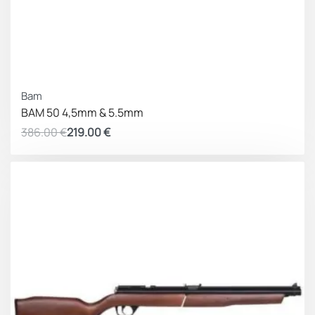
Προωθητικό
Φιάλη Προσυμπιεσμένου
Υλικό
αέρα 232 Bar
Ασφάλεια
Χειροκίνητη
ΚΕΡΔΟΣ 167.00 €
Bam
BAM 50 4,5mm & 5.5mm
386.00
€
219.00
€