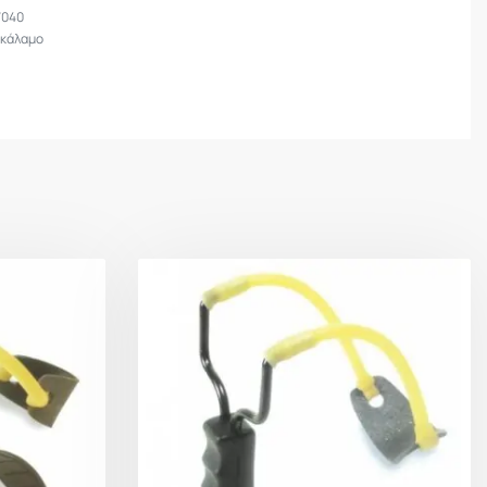
7040
κάλαμο