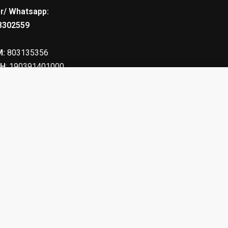
r/ Whatsapp:
8302559
:
803135356
Η
: 190391401000
 6.5mm / 100τεμ
4.90
€