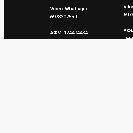
Vibe
Viber/ Whatsapp:
697
6978302559
ΑΦΜ
ΑΦΜ:
124404434
ΓΕΜ
ΓΕΜΗ
: 147469103000
ΒΛΗΜΑΤΑ ΣΦΕΝΔΟΝΑΣ ΜΕΤΑΛΛΙΚΑ
© tacticalstore.gr. All rights reserved.
Produced by
eTouch