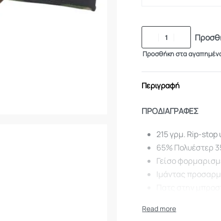
Προσθή
Προσθήκη στα αγαπημέν
Περιγραφή
ΠΡΟΔΙΑΓΡΑΦΕΣ
215 γρμ. Rip-sto
65% Πολυέστερ 3
Γείσο φορμαρισμ
Ιμάντας προσαρμ
Πατς στην μπροστ
Ένα μέγεθος