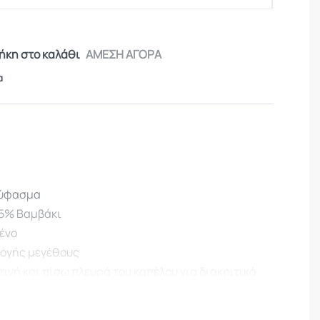
κη στο καλάθι
ΑΜΕΣΗ ΑΓΟΡΑ
α
p ύφασμα
5% Βαμβάκι
ένο
ογής μεγέθους
ινή και πίσω πλευρά του καπέλου για διακριτικά