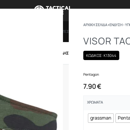
ΑΡΧΙΚΉ ΣΕΛΊΔΑ
›
ΕΝΔΥΣΗ - Υ
ΠΡΟΣΦΟΡΕΣ
ΔΩΡΟΚΑΡΤΕΣ
BRANDS
ΠΟΙΟ
VISOR TA
IRSOFT
ΕΝΔΥΣΗ – ΥΠΟΔΗΣΗ
ΕΞΟΠΛΙΣΜΟΣ
ΚΩΔΙΚΟΣ: K13044
Pentagon
7.90
€
ΧΡΏΜΑΤΑ
grassman
Pent