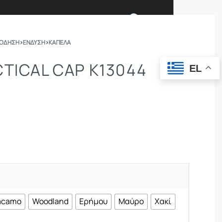
0
ΠΟΔΗΣΗ
›
ΕΝΔΥΣΗ
›
ΚΑΠΈΛΑ
Ι ΕΙΜΑΣΤΕ
ΕΠΙΚΟΙΝΩΝΙΑ
CTICAL CAP K13044
EL
ΣΩΜΑΤΑ ΑΣΦΑΛΕΙΑΣ
OUTDOOR
acamo
Woodland
Ερήμου
Μαύρο
Χακί