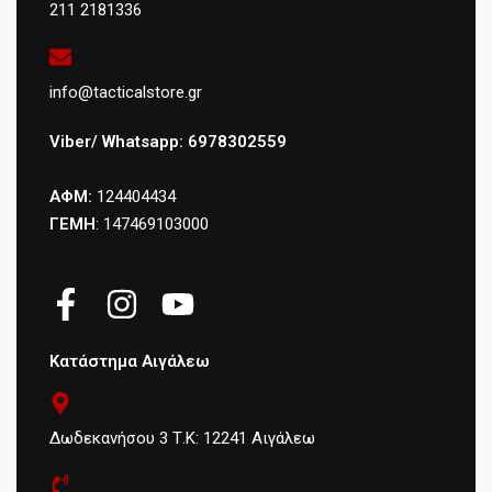
211 2181336
info@tacticalstore.gr
Viber/ Whatsapp: 6978302559
ΑΦΜ:
124404434
ΓΕΜΗ
: 147469103000
Κατάστημα Αιγάλεω
Δωδεκανήσου 3 Τ.Κ: 12241 Αιγάλεω