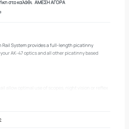
κη στο καλάθι
ΑΜΕΣΗ ΑΓΟΡΑ
α
ail System provides a full-length picatinny
your AK-47 optics and all other picatinny based
ail allow optimal use of scopes, night vision or reflex
ed from 6061 T6 Billet aluminum for maximum
anodized Coating for wear resistance
ς
picatinny rails allow installation of any picatinny