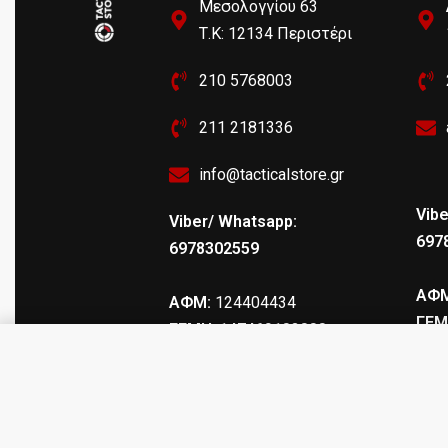
Μεσολογγίου 63
Τ.Κ: 12134 Περιστέρι
210 5768003
211 2181336
info@tacticalstore.gr
Vibe
Viber/ Whatsapp:
697
6978302559
ΑΦΜ
ΑΦΜ:
124404434
ΓΕΜ
ΓΕΜΗ
: 147469103000
VFR-AK AK-47 Aluminum Rail Sys