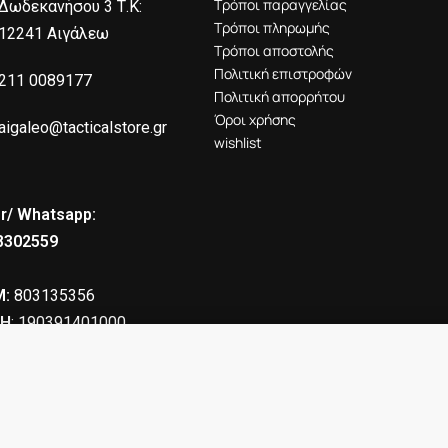
Τρόποι παραγγελίας
Δωδεκανήσου 3 Τ.Κ:
Τρόποι πληρωμής
12241 Αιγάλεω
Τρόποι αποστολής
Πολιτική επιστροφών
211 0089177
Πολιτική απορρήτου
Όροι χρήσης
aigaleo@tacticalstore.gr
wishlist
r/ Whatsapp:
8302559
:
803135356
Η
: 190391401000
tem
355.00
€