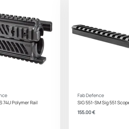
nce
Fab Defence
S 74U Polymer Rail
SIG 551-SM Sig 551 Sco
155.00
€