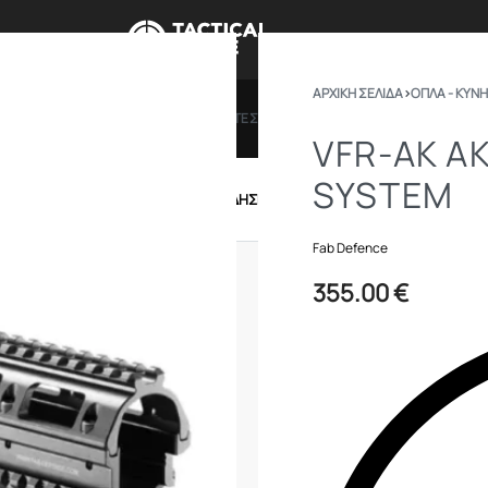
ΑΡΧΙΚΉ ΣΕΛΊΔΑ
›
ΟΠΛΑ - ΚΥΝΗ
ΠΡΟΣΦΟΡΕΣ
ΔΩΡΟΚΑΡΤΕΣ
BRANDS
ΠΟΙΟ
VFR-AK A
SYSTEM
IRSOFT
ΕΝΔΥΣΗ – ΥΠΟΔΗΣΗ
ΕΞΟΠΛΙΣΜΟΣ
Fab Defence
355.00
€