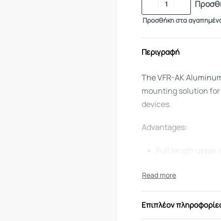
Προσθή
Προσθήκη στα αγαπημέν
Περιγραφή
The VFR-AK Aluminum R
mounting solution for 
devices.
Advantages:
Full length upper r
sights
Precision machin
strength
Matte black hard 
Επιπλέον πληροφορίε
Four 1913 MIL-STD 