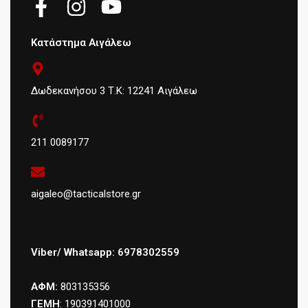
Κατάστημα Αιγάλεω
Δωδεκανήσου 3 Τ.Κ: 12241 Αιγάλεω
211 0089177
aigaleo@tacticalstore.gr
Viber/ Whatsapp: 6978302559
ΑΦΜ:
803135356
ΓΕΜΗ
: 190391401000