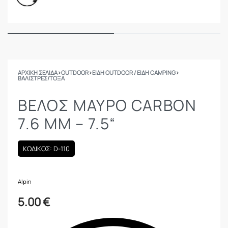
ΑΡΧΙΚΉ ΣΕΛΊΔΑ
›
OUTDOOR
›
ΕΙΔΗ OUTDOOR / ΕΙΔΗ CAMPING
›
ΒΑΛΊΣΤΡΕΣ/ΤΌΞΑ
ΒΈΛΟΣ ΜΑΎΡΟ CARBON
7.6 MM – 7.5“
ΚΩΔΙΚΟΣ: D-110
Alpin
5.00
€