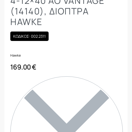
4-12×40 AO VANTAGE
(14140), ΔΙΌΠΤΡΑ
HAWKE
ΚΩΔΙΚΟΣ: 002.2311
Hawke
169.00
€