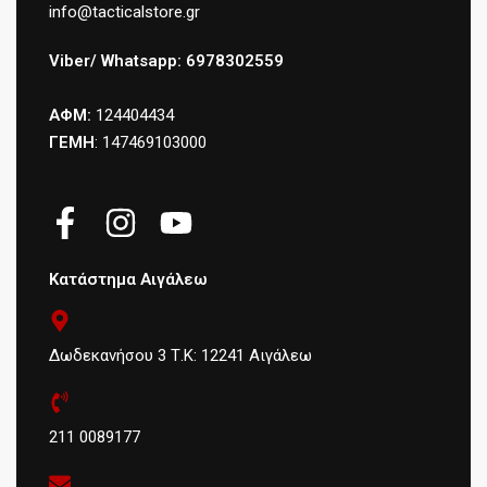
info@tacticalstore.gr
Viber/ Whatsapp: 6978302559
ΑΦΜ:
124404434
ΓΕΜΗ
: 147469103000
Κατάστημα Αιγάλεω
Δωδεκανήσου 3 Τ.Κ: 12241 Αιγάλεω
211 0089177