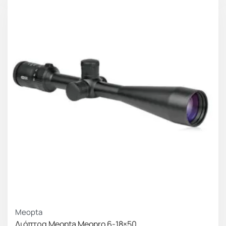
Meopta
Διόπτρα Meopta Meopro 6-18×50