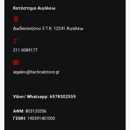
Κατάστημα Αιγάλεω
Δωδεκανήσου 3 Τ.Κ: 12241 Αιγάλεω
211 0089177
aigaleo@tacticalstore.gr
Viber/ Whatsapp: 6978302559
ΑΦΜ:
803135356
ΓΕΜΗ
: 190391401000