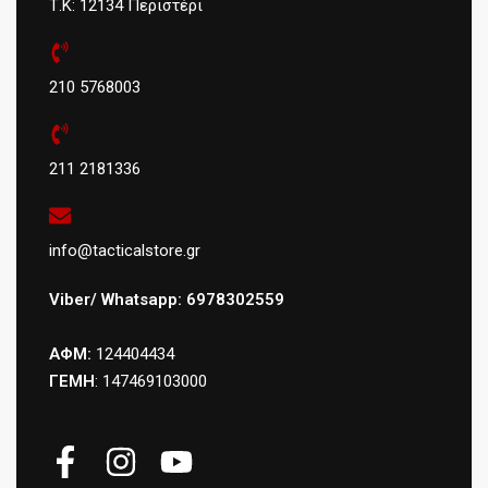
Τ.Κ: 12134 Περιστέρι
210 5768003
211 2181336
info@tacticalstore.gr
Viber/ Whatsapp: 6978302559
ΑΦΜ:
124404434
ΓΕΜΗ
: 147469103000