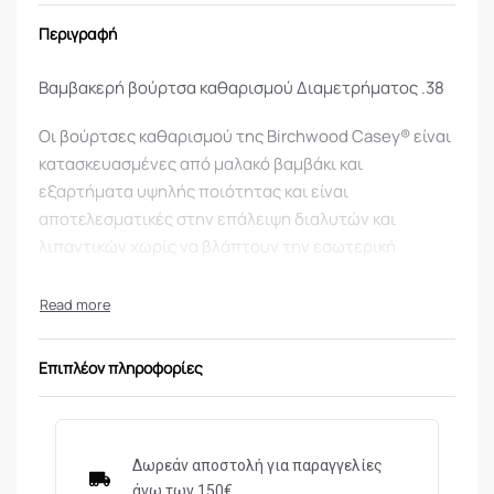
Περιγραφή
Βαμβακερή βούρτσα καθαρισμού Διαμετρήματος .38
Οι βούρτσες καθαρισμού της Birchwood Casey® είναι
κατασκευασμένες από μαλακό βαμβάκι και
εξαρτήματα υψηλής ποιότητας και είναι
αποτελεσματικές στην επάλειψη διαλυτών και
λιπαντικών χωρίς να βλάπτουν την εσωτερική
επιφάνεια της κάννης.
Αυτές οι βαμβακερές βούρτσες είναι ιδανικές για την
απομάκρυνση καταλοίπων και του πλεονάζοντος
διαλυτικού ή για την επάλειψη λιπαντικού στην
Επιπλέον πληροφορίες
εσωτερική επιφάνεια της κάννης του πιστολιού σας.
Ένα από τα πλεονεκτήματα της βαμβακερής
βούρτσας είναι ότι προσφέρει μέγιστη
απορροφητικότητα και απαλότητα.
Δωρεάν αποστολή για παραγγελίες
άνω των 150€