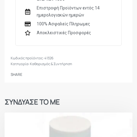
Προδιαγραφές και Χαρακτηριστικά
Επιστροφή Προϊόντων εντός 14
ημερολογιακών ημερών
Βαμβακερή Βούρτσα καθαρισμού της Birchwood
100% Ασφαλείς Πληρωμες
Casey
Αποκλειστικές Προσφορές
Διαμέτρημα .38 , 9mm, .357
Κανονικό βήμα σπειρώματος 8/32
41326
Κατηγορία:
Καθαρισμός & Συντήρηση
SHARE
ΣΥΝΔΥΑΣΕ ΤΟ ΜΕ