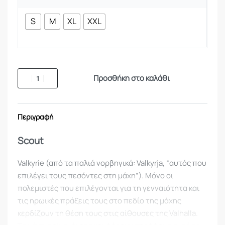
S
M
XL
XXL
Προσθήκη στο καλάθι
Περιγραφή
Scout
Valkyrie (από τα παλιά νορβηγικά: Valkyrja, “αυτός που
επιλέγει τους πεσόντες στη μάχη”). Μόνο οι
πολεμιστές που επιλέγονται για τη γενναιότητα και
τις ηρωικές πράξεις τους στο πεδίο της μάχης
κερδίζουν τη θέση τους στις αίθουσες της Valhalla.