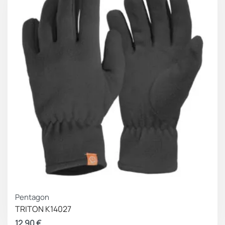
Pentagon
TRITON K14027
12.90
€