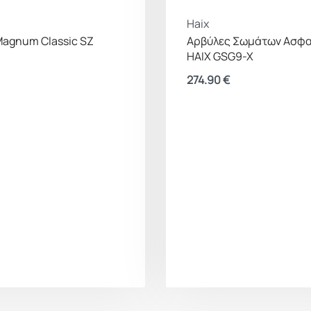
Haix
Magnum Classic SZ
Αρβύλες Σωμάτων Ασφα
HAIX GSG9-X
274.90
€