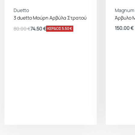
Duetto
Magnum
3 duetto Μαύρη Αρβύλα Στρατού
Άρβυλο 
150.00
€
80.00
€
74.50
€
ΚΕΡΔΟΣ 5.50 €