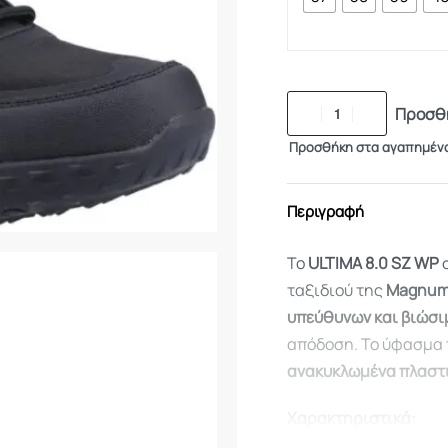
Προσθή
Προσθήκη στα αγαπημέν
Περιγραφή
Το
ULTIMA 8.0 SZ WP
σ
ταξιδιού της
Magnu
υπεύθυνων και βιώσι
απόδοση. Το ύφασμα 
ανακυκλωμένα πλαστ
Χαρακτηριστικά: