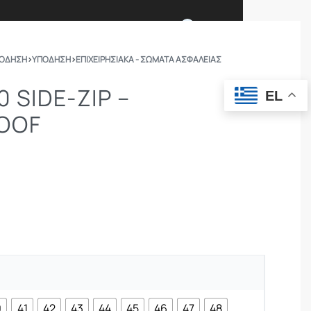
0
ΠΟΔΗΣΗ
›
ΥΠΟΔΗΣΗ
›
ΕΠΙΧΕΙΡΗΣΙΑΚΆ - ΣΏΜΑΤΑ ΑΣΦΑΛΕΊΑΣ
Ι ΕΙΜΑΣΤΕ
ΕΠΙΚΟΙΝΩΝΙΑ
0 SIDE-ZIP –
EL
OOF
ΣΩΜΑΤΑ ΑΣΦΑΛΕΙΑΣ
OUTDOOR
0
41
42
43
44
45
46
47
48