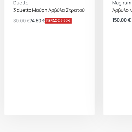
Duetto
Magnum
3 duetto Μαύρη Αρβύλα Στρατού
Άρβυλο 
150.00
€
80.00
€
74.50
€
ΚΕΡΔΟΣ 5.50 €