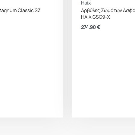
Haix
Magnum Classic SZ
Αρβύλες Σωμάτων Ασφα
HAIX GSG9-X
274.90
€