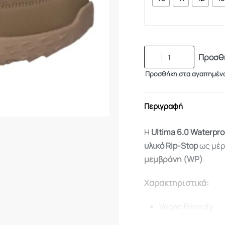
Προσθή
Προσθήκη στα αγαπημέν
Περιγραφή
Η
Ultima 6.0 Waterpro
υλικό Rip-Stop
ως μέρ
μεμβράνη (WP)
.
Χαρακτηριστικά:
Vegan Friendly