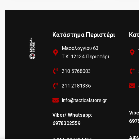
Κατάστημα Περιστέρι
Κα
Μεσολογγίου 63
Τ.Κ: 12134 Περιστέρι
210 5768003
211 2181336
info@tacticalstore.gr
Vibe
Viber/ Whatsapp:
697
6978302559
ΑΦΜ