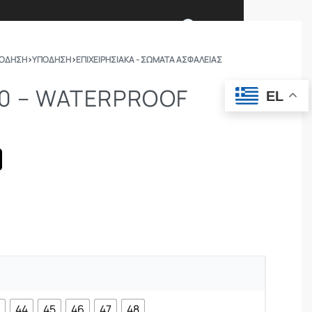
0
ΠΟΔΗΣΗ
›
ΥΠΟΔΗΣΗ
›
ΕΠΙΧΕΙΡΗΣΙΑΚΆ - ΣΏΜΑΤΑ ΑΣΦΑΛΕΊΑΣ
Ι ΕΙΜΑΣΤΕ
ΕΠΙΚΟΙΝΩΝΙΑ
.0 – WATERPROOF
EL
ΣΩΜΑΤΑ ΑΣΦΑΛΕΙΑΣ
OUTDOOR
3
44
45
46
47
48