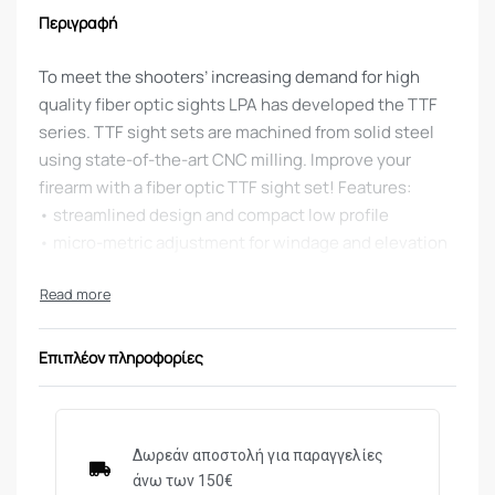
Περιγραφή
To meet the shooters’ increasing demand for high
quality fiber optic sights LPA has developed the TTF
series. TTF sight sets are machined from solid steel
using state-of-the-art CNC milling. Improve your
firearm with a fiber optic TTF sight set! Features:
• streamlined design and compact low profile
• micro-metric adjustment for windage and elevation
provided by hardened click screws
• tapered dovetail for a strong locking in the existing
groove
• allen wrench and adjustment screwdriver included
Επιπλέον πληροφορίες
in the package
• fiber optic blade and front sight with replaceable
fiber insert included.
Δωρεάν αποστολή για παραγγελίες
άνω των 150€