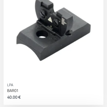
LPA
BAR01
40.00
€