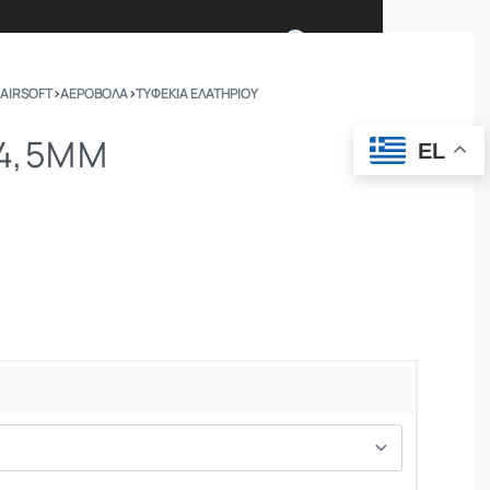
0
 AIRSOFT
›
ΑΕΡΟΒΟΛΑ
›
ΤΥΦΈΚΙΑ ΕΛΑΤΗΡΊΟΥ
Ι ΕΙΜΑΣΤΕ
ΕΠΙΚΟΙΝΩΝΙΑ
 4,5MM
EL
ΣΩΜΑΤΑ ΑΣΦΑΛΕΙΑΣ
OUTDOOR