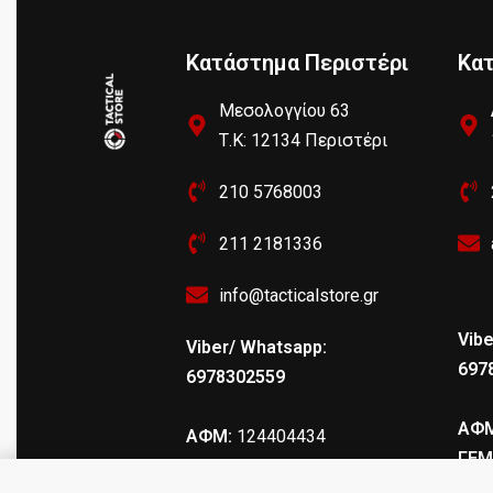
Κατάστημα Περιστέρι
Κα
Μεσολογγίου 63
Τ.Κ: 12134 Περιστέρι
210 5768003
211 2181336
info@tacticalstore.gr
Vibe
Viber/ Whatsapp:
697
6978302559
ΑΦΜ
ΑΦΜ:
124404434
ΓΕΜ
ΓΕΜΗ
: 147469103000