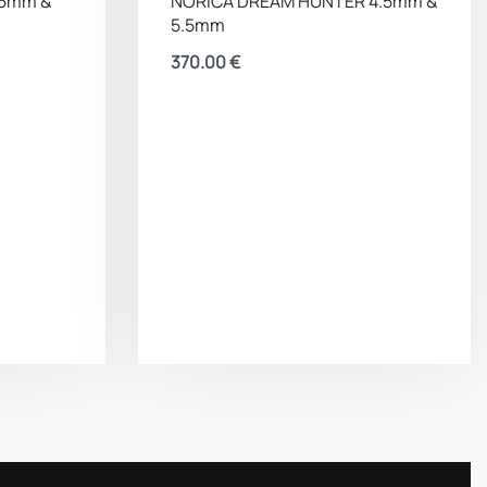
.5mm &
NORICA DREAM HUNTER 4.5mm &
5.5mm
370.00
€