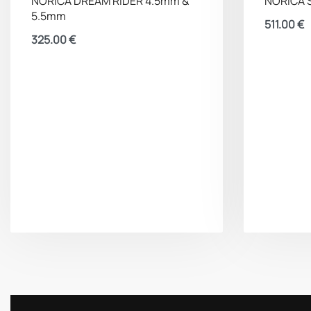
NORICA DREAM RIDER 4.5mm &
NORICA 
5.5mm
511.00
€
325.00
€