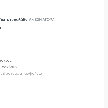
κη στο καλάθι
ΑΜΕΣΗ ΑΓΟΡΑ
α
ής ίνας
σιοσκόπιο
κι & αυτόματη ασφάλεια
.
Β3-3