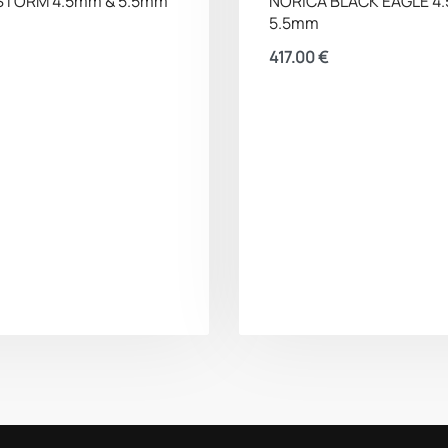
STORM 4.5mm & 5.5mm
NORICA BLACK EAGLE 4
5.5mm
417.00
€