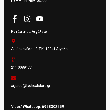
ΓΕΜΗ
: 147469103000
Κατάστημα Αιγάλεω
Δωδεκανήσου 3 Τ.Κ: 12241 Αιγάλεω
211 0089177
aigaleo@tacticalstore.gr
Viber/ Whatsapp: 6978302559