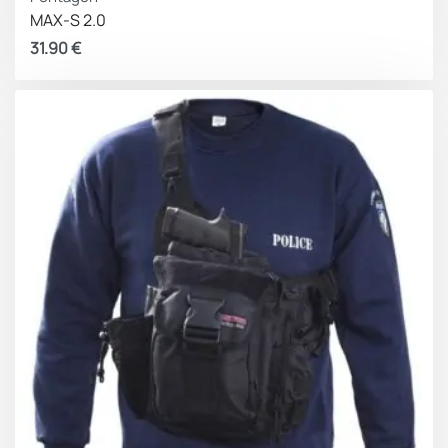
MAX-S 2.0
31.90
€