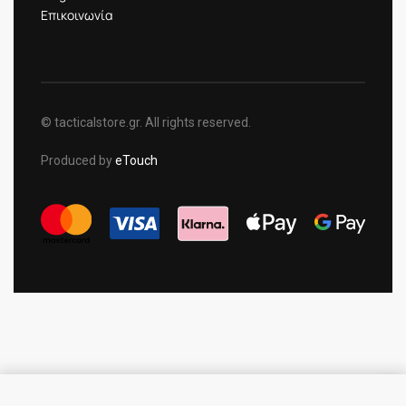
Επικοινωνία
© tacticalstore.gr. All rights reserved.
Produced by
eTouch
×
SELECT OPTIONS
From
32.00
€