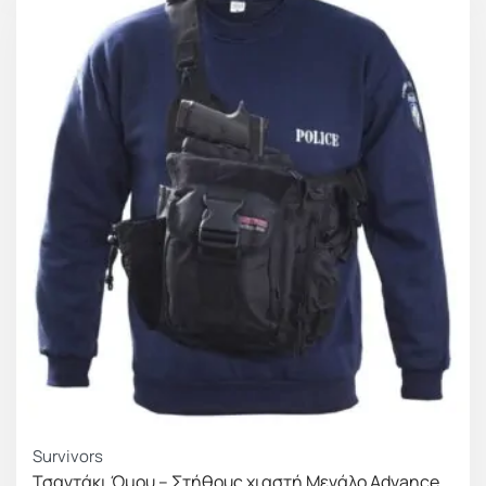
Survivors
Τσαντάκι Ώμου – Στήθους χιαστή Μεγάλο Advance