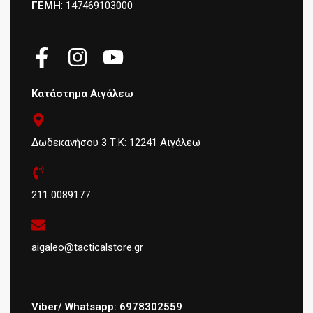
ΓΕΜΗ
: 147469103000
Κατάστημα Αιγάλεω
Δωδεκανήσου 3 Τ.Κ: 12241 Αιγάλεω
211 0089177
aigaleo@tacticalstore.gr
Viber/ Whatsapp: 6978302559