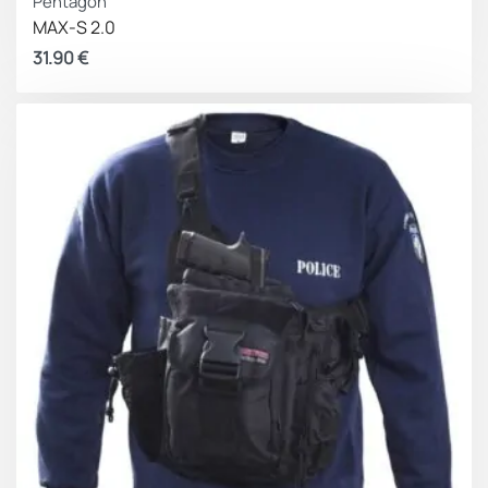
Pentagon
MAX-S 2.0
31.90
€