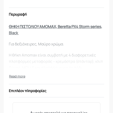
Περιγραφή
ΘΗΚΗ ΠΙΣΤΟΛΙΟΥ AMOMAX, Beretta PX4 Storm series,
Black
Για δεξιόχειρες, Μαύρο χρώμα.
Η θήκη Amomax είναι συμβατή με 4 διαφορετικές
πλατφόρμες μεταφοράς – κρεμάστρα (στάνταρ), κλιπ
ζώνης, MOLLE και πλατφόρμα για το πόδι.
Όλες οι πλατφόρμες μεταφοράς μπορούν να
αντικατασταθούν μόνο με μία βίδα.
Επιπλέον πληροφορίες