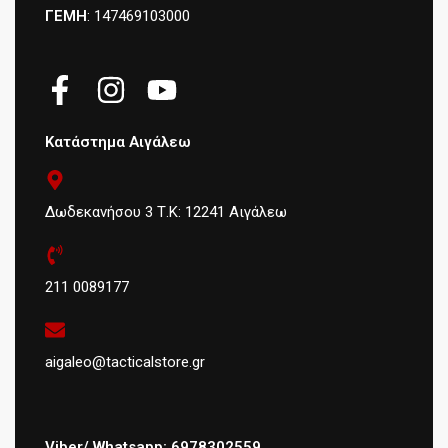
ΓΕΜΗ
: 147469103000
Κατάστημα Αιγάλεω
Δωδεκανήσου 3 Τ.Κ: 12241 Αιγάλεω
211 0089177
aigaleo@tacticalstore.gr
Viber/ Whatsapp: 6978302559