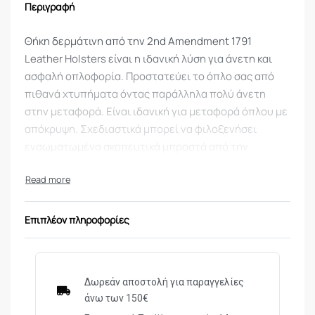
Περιγραφή
Θήκη δερμάτινη από την 2nd Amendment 1791
Leather Holsters είναι η ιδανική λύση για άνετη και
ασφαλή οπλοφορία. Προστατεύει το όπλο σας από
πιθανά χτυπήματα όντας παράλληλα πολύ άνετη
στην μεταφορά. Είναι ιδανική για μεταφορά όπλου με
απόκρυψη. Σχεδιαστικά μπορεί να φιλοξενήσει
ενσωματωμένα σκοπευτικά μπροστά από την
ασφάλεια της σκανδάλης (trigger guard).
Διαθέτει σχεδιασμό για διαφορετικές θέσεις
μεταφοράς για δεξιόχειρα:
Εσωτερική πλευρά της ζώνης – IWB σε οπουδήποτε
Επιπλέον πληροφορίες
σημείο της ζώνης εσωτερικά.
Ειδικά Χαρακτηριστικά
Δωρεάν αποστολή για παραγγελίες
• Χειροποίητη κατασκευασμένη από 100% από δέρμα
άνω των 150€
Αμερικάνικου ταύρου.