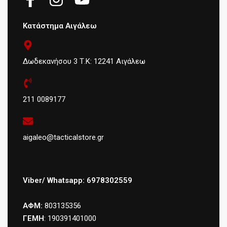
Κατάστημα Αιγάλεω
Δωδεκανήσου 3 Τ.Κ: 12241 Αιγάλεω
211 0089177
aigaleo@tacticalstore.gr
Viber/ Whatsapp: 6978302559
ΑΦΜ:
803135356
ΓΕΜΗ
: 190391401000