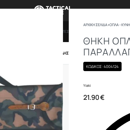
ΑΡΧΙΚΉ ΣΕΛΊΔΑ
›
ΟΠΛΑ - ΚΥΝΗ
ΠΡΟΣΦΟΡΕΣ
ΔΩΡΟΚΑΡΤΕΣ
BRANDS
ΠΟΙΟ
ΘΗΚΗ ΟΠ
ΠΑΡΑΛΛΑ
IRSOFT
ΕΝΔΥΣΗ – ΥΠΟΔΗΣΗ
ΕΞΟΠΛΙΣΜΟΣ
ΚΩΔΙΚΟΣ: 4004124
Yiaki
21.90
€