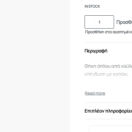
IN STOCK
Προσθή
Προσθήκη στα αγαπημέν
Περιγραφή
Θήκη όπλου από ναϋλ
επένδυση με καπάκι.
Επιπλέον πληροφορίε