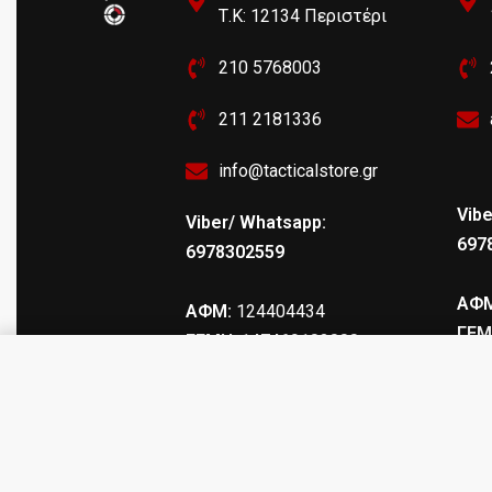
Τ.Κ: 12134 Περιστέρι
210 5768003
211 2181336
info@tacticalstore.gr
Vibe
Viber/ Whatsapp:
697
6978302559
ΑΦΜ
ΑΦΜ:
124404434
ΓΕΜ
ΓΕΜΗ
: 147469103000
ΘΗΚΗ ΟΠΛΟΥ Ν4 ΣΠΑΣΤΗ ΠΑΡΑΛ