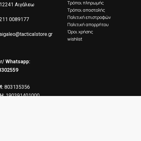
Τρόποι πληρωμής
12241 Αιγάλεω
Τρόποι αποστολής
Πολιτική επιστροφών
211 0089177
Πολιτική απορρήτου
Όροι χρήσης
aigaleo@tacticalstore.gr
wishlist
r/ Whatsapp:
8302559
:
803135356
Η
: 190391401000
ΛΑΓΗΣ
21.90
€