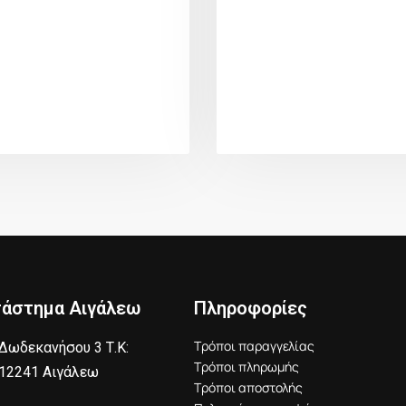
τάστημα Αιγάλεω
Πληροφορίες
Τρόποι παραγγελίας
Δωδεκανήσου 3 Τ.Κ:
Τρόποι πληρωμής
12241 Αιγάλεω
Τρόποι αποστολής