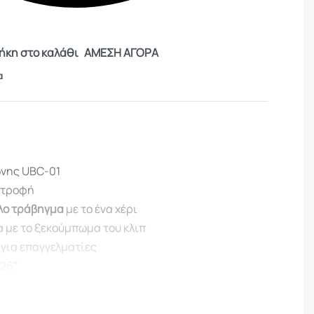
κη στο καλάθι
ΑΜΕΣΗ ΑΓΟΡΑ
α
ώνης UBC-01
στροφή
ολο τράβηγμα
με το ένα χέρι
 με το ξεκούμπωμα του κλιπ
 για επαγγελματίες
 26″