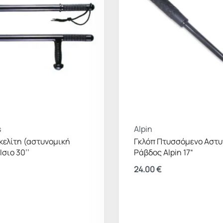
s
Alpin
κελίτη (αστυνομική
Γκλόπ Πτυσσόμενο Αστυ
σιο 30’’
Ράβδος Alpin 17“
24.00
€