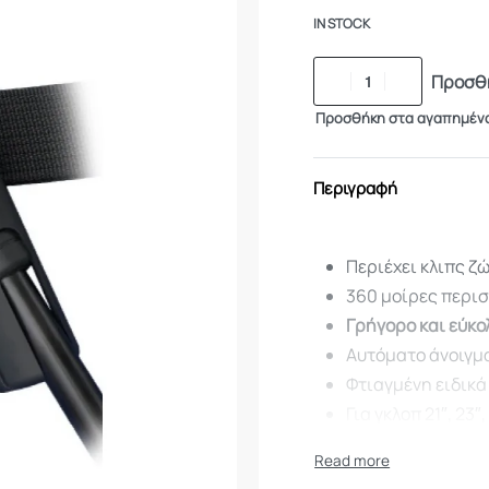
IN STOCK
Προσθή
Προσθήκη στα αγαπημέν
Περιγραφή
Περιέχει κλιπς ζ
360 μοίρες περι
Γρήγορο και εύκ
Αυτόματο άνοιγμα
Φτιαγμένη ειδικά
Για γκλοπ 21″, 23″,