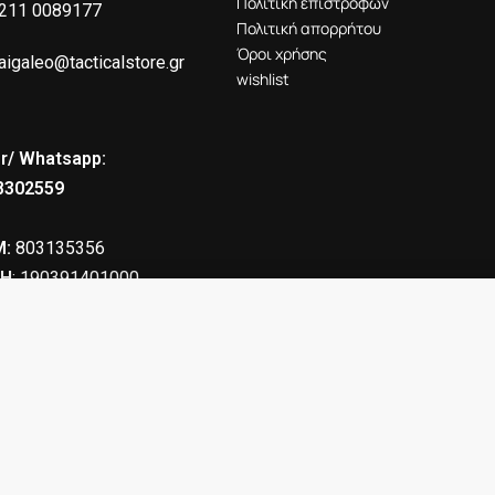
Πολιτική επιστροφών
211 0089177
Πολιτική απορρήτου
Όροι χρήσης
aigaleo@tacticalstore.gr
wishlist
r/ Whatsapp:
8302559
:
803135356
Η
: 190391401000
26" ESP BH-05
19.00
€