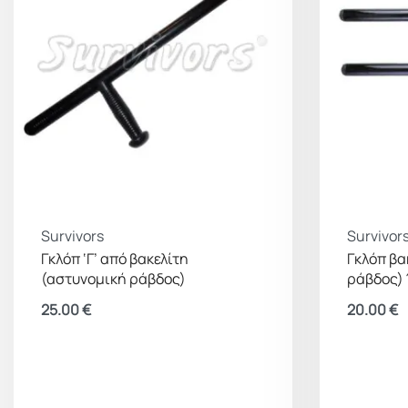
Survivors
Survivor
Γκλόπ ‘Γ’ από βακελίτη
Γκλόπ βα
(αστυνομική ράβδος)
ράβδος) Ί
25.00
€
20.00
€