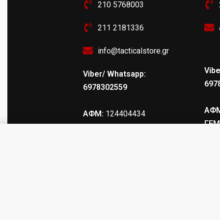
210 5768003
211 2181336
info@tacticalstore.gr
Vibe
Viber/ Whatsapp:
697
6978302559
ΑΦΜ
ΑΦΜ:
124404434
ΓΕΜ
ΓΕΜΗ
: 147469103000
Θήκη Για Γκλοπ Στρέψης 21" 23" 