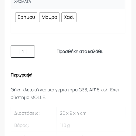
ΧΡΏΜΑΤΑ
Ερήμου
Μαύρο
Χακί
Προσθήκη στο καλάθι
Περιγραφή
Θήκη κλειστή για μια γεμιστήρα G36, AR15 κτλ. Έχει
σύστημα MOLLE.
Διαστάσεις:
20 x 9 x 4 cm
Βάρος:
110 g