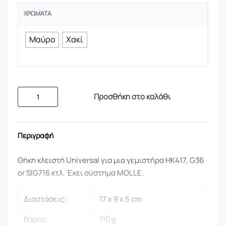
ΧΡΏΜΑΤΑ
Μαύρο
Χακί
Προσθήκη στο καλάθι
Περιγραφή
Θήκη κλειστή Universal για μια γεμιστήρα HK417, G36
or SIG716 κτλ. Έχει σύστημα MOLLE.
Διαστάσεις:
17 x 9 x 5 cm
Βάρος:
110 g