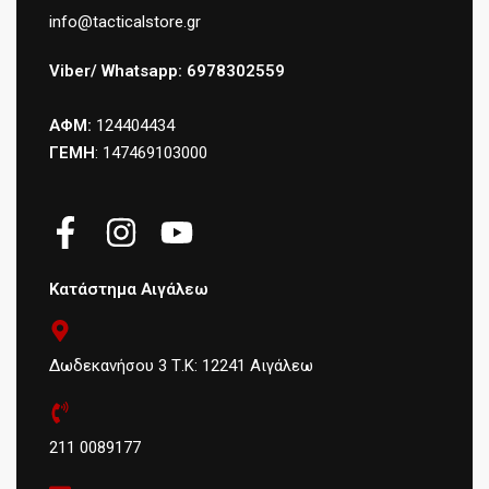
info@tacticalstore.gr
Viber/ Whatsapp: 6978302559
ΑΦΜ:
124404434
ΓΕΜΗ
: 147469103000
Κατάστημα Αιγάλεω
Δωδεκανήσου 3 Τ.Κ: 12241 Αιγάλεω
211 0089177