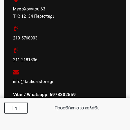
Μεσολογγίου 63
Τ.Κ: 12134 Περιστέρι
210 5768003
211 2181336
info@tacticalstore.gr
Viber/ Whatsapp: 6978302559
Προσθήκη στο καλάθι
ΑΦΜ:
124404434
ΓΕΜΗ
: 147469103000