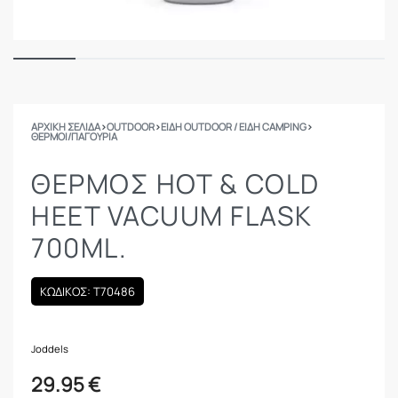
ΑΡΧΙΚΉ ΣΕΛΊΔΑ
›
OUTDOOR
›
ΕΙΔΗ OUTDOOR / ΕΙΔΗ CAMPING
›
ΘΕΡΜΟΊ/ΠΑΓΟΎΡΙΑ
ΘΕΡΜΌΣ HOT & COLD
HEET VACUUM FLASK
700ML.
ΚΩΔΙΚΟΣ: T70486
Joddels
29.95
€