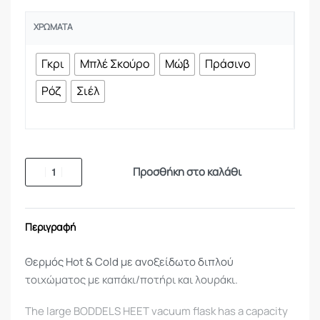
ΧΡΏΜΑΤΑ
Γκρι
Μπλέ Σκούρο
Μώβ
Πράσινο
Ρόζ
Σιέλ
Προσθήκη στο καλάθι
Περιγραφή
Θερμός Hot & Cold με ανοξείδωτο διπλού
τοιχώματος με καπάκι/ποτήρι και λουράκι.
The large BODDELS HEET vacuum flask has a capacity