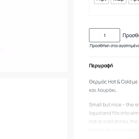
Προσθή
Προσθήκη στα αγαπημέν
Περιγραφή
Θερμός Hot & Cold με
και λουράκι.
Small but nice – the 
liquid and fits into a
hot or cold drinks, th
temperature constant o
or tea at university, 