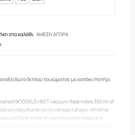
κη στο καλάθι
ΑΜΕΣΗ ΑΓΟΡΑ
α
 ανοξείδωτο διπλού τοιχώματος με καπάκι/ποτήρι
smallest BODDELS HEET vacuum flask holds 350 ml of
lmost any bag thanks to its compact shape. Whether
e vacuum flask made of stainless steel keeps the
ver a long time. Perfect for the first cup of coffee
work or school. The 360°-spout allows a simple and