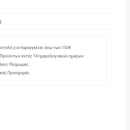
nking.
 Height: 18,9 cm
ς
s steel, PP, silicone
στολή για παραγγελίες άνω των 150€
Προϊόντων εντός 14 ημερολογιακών ημερών
λείς Πληρωμες
ικές Προσφορές
α