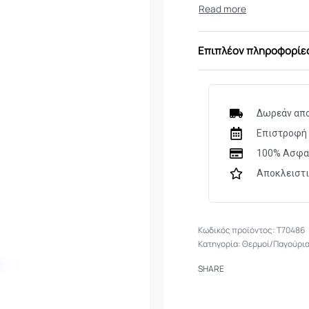
pleasant all-round dri
Diameter: 7,2 cm;
Επιπλέον πληροφορίε
Weight: 350 g
Materials: Stainles
Δωρεάν απο
Επιστροφή 
100% Ασφα
Αποκλειστ
T70486
Κατηγορία:
Θερμοί/Παγούρι
SHARE