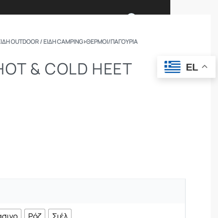
0
ΕΙΔΗ OUTDOOR / ΕΙΔΗ CAMPING
›
ΘΕΡΜΟΊ/ΠΑΓΟΎΡΙΑ
Ι ΕΙΜΑΣΤΕ
ΕΠΙΚΟΙΝΩΝΙΑ
OT & COLD HEET
EL
ΣΩΜΑΤΑ ΑΣΦΑΛΕΙΑΣ
OUTDOOR
άσινο
Ρόζ
Σιέλ