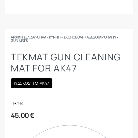
ΑΡΧΙΚΉ ΣΕΛΊΔΑ
›
ΟΠΛΑ - ΚΥΝΗΓΙ - ΣΚΟΠΟΒΟΛΗ
›
ΑΞΕΣΟΥΑΡ ΟΠΛΩΝ
›
GUN MATS
TEKMAT GUN CLEANING
MAT FOR AK47
ΚΩΔΙΚΟΣ: TM-AK47
Tekmat
45.00
€