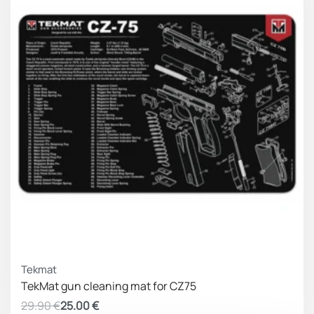
ΚΕΡΔΟΣ 4.90 €
Tekmat
TekMat gun cleaning mat for CZ75
29.90
€
25.00
€