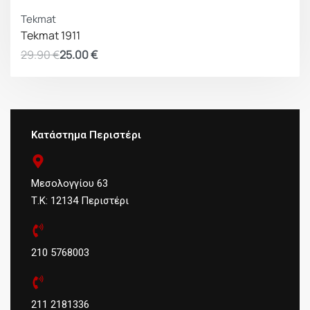
ΚΕΡΔΟΣ 4.90 €
Tekmat
Tekmat 1911
29.90
€
25.00
€
Κατάστημα Περιστέρι
Μεσολογγίου 63
Τ.Κ: 12134 Περιστέρι
210 5768003
211 2181336