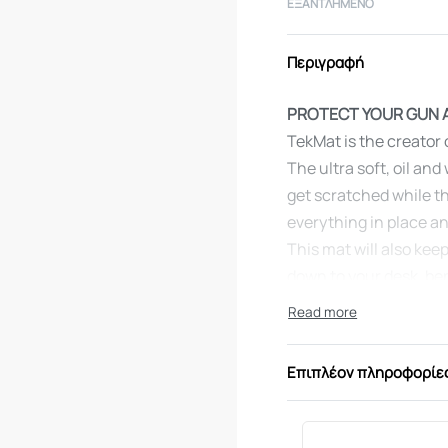
ΕΞΑΝΤΛΗΜΈΝΟ
Περιγραφή
PROTECT YOUR GUN 
TekMat is the creator
The ultra soft, oil an
get scratched while t
everything in place a
This mat will also kee
down to your desk, be
on your firearms. The 
protect your firearm f
help with cleaning, dis
Επιπλέον πληροφορίε
DIMENSION
This gun cleaning mat