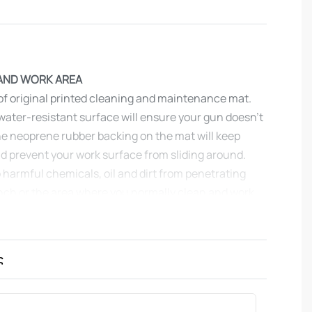
AND WORK AREA
 of original printed cleaning and maintenance mat.
d water-resistant surface will ensure your gun doesn’t
he neoprene rubber backing on the mat will keep
nd prevent your work surface from sliding around.
p harmful chemicals, oil and dirt from penetrating
nch or the area where you normally clean and work
ultra soft, oil and water-resistant surface helps
rom scratches while the diagrams and illustrations
assembly and are just plain fun to look at.
ς
 measures 28 cm x 43 cm and is 0,3 cm thick