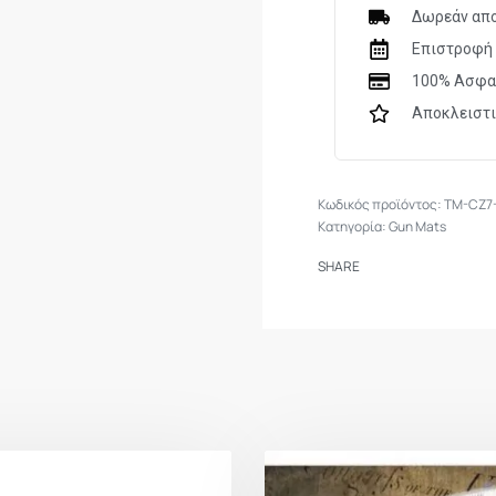
(11×17”x1/8″ thick).
Δωρεάν απο
Επιστροφή 
100% Ασφα
Αποκλειστ
TM-CZ7
Κατηγορία:
Gun Mats
SHARE