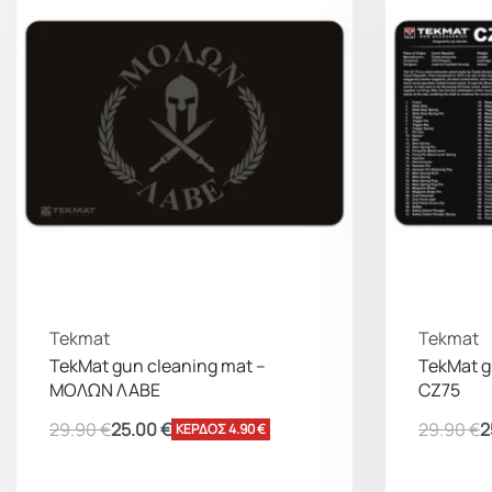
Tekmat
Tekmat
TekMat gun cleaning mat –
TekMat g
ΜΟΛΩΝ ΛΑΒΕ
CZ75
29.90
€
25.00
€
29.90
€
2
ΚΕΡΔΟΣ 4.90 €