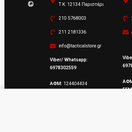
Τ.Κ: 12134 Περιστέρι
210 5768003
211 2181336
info@tacticalstore.gr
Vibe
Viber/ Whatsapp:
697
6978302559
ΑΦΜ
ΑΦΜ:
124404434
ΓΕΜ
ΓΕΜΗ
: 147469103000
TEKMAT CZ P-07/P-09