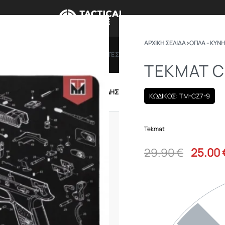
ΑΡΧΙΚΉ ΣΕΛΊΔΑ
›
ΟΠΛΑ - ΚΥΝΗ
ΠΡΟΣΦΟΡΕΣ
ΔΩΡΟΚΑΡΤΕΣ
BRANDS
ΠΟΙΟ
TEKMAT C
IRSOFT
ΕΝΔΥΣΗ – ΥΠΟΔΗΣΗ
ΕΞΟΠΛΙΣΜΟΣ
ΚΩΔΙΚΟΣ: TM-CZ7-9
Tekmat
29.90
€
25.00