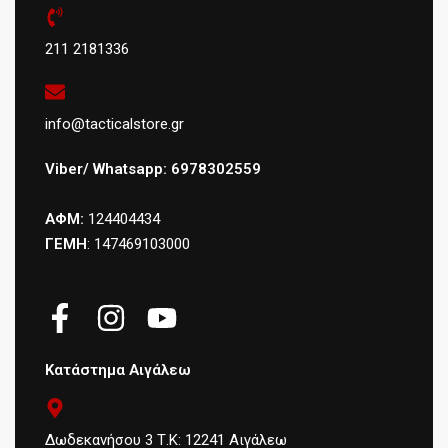
211 2181336
info@tacticalstore.gr
Viber/ Whatsapp: 6978302559
ΑΦΜ:
124404434
ΓΕΜΗ
: 147469103000
Κατάστημα Αιγάλεω
Δωδεκανήσου 3 Τ.Κ: 12241 Αιγάλεω