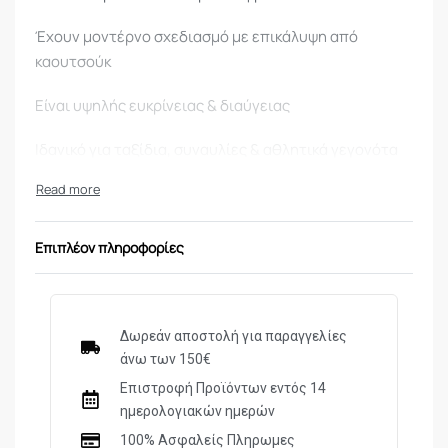
Έχουν μοντέρνο σχεδιασμό με επικάλυψη από
καουτσούκ
Είναι υψηλής ευκρίνειας & διαύγειας
Ιδανικό για ταξίδια, συναυλίες & αθλητικά γεγονότα
Συμπεριλαμβάνεται θήκη & λουράκι.
ESSENTIALS
Επιπλέον πληροφορίες
ΜΟΝΤΕΛΟ/ΤΥΠΟΣ
ES1025
ΜΕΓΕΘΥΝΣΗ
10x
Δωρεάν αποστολή για παραγγελίες
ΔΙΑΜΕΤΡΟΣ ΦΑΚΟΥ
25mm
άνω των 150€
ΑΔΙΑΒΡΟΧΑ
ΟΧΙ
Επιστροφή Προϊόντων εντός 14
ημερολογιακών ημερών
ΤΥΠΟΣ ΠΡΙΣΜΑΤΟΣ
Porro
100% Ασφαλείς Πληρωμες