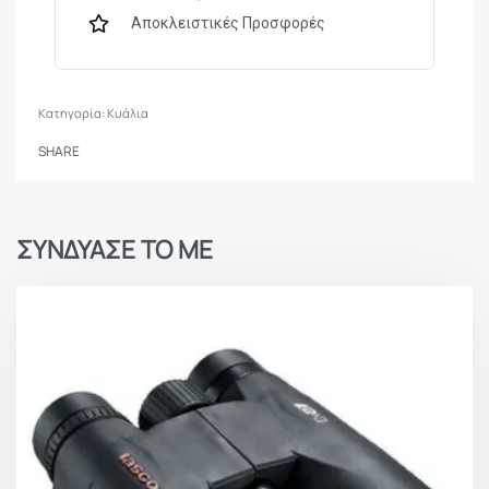
ΕΠΙΣΤΡΩΣΗ ΦΑΚΩΝ
Πλήρης
Αποκλειστικές Προσφορές
ΟΠΤΙΚΟ ΕΥΡΟΣ (ΣΤΑ
100m
1000m)
Κατηγορία:
Κυάλια
ΒΑΡΟΣ
262gr
SHARE
ΧΡΩΜΑ
ΜΑΥΡΟ
ΣΥΝΔΥΑΣΕ ΤΟ ΜΕ