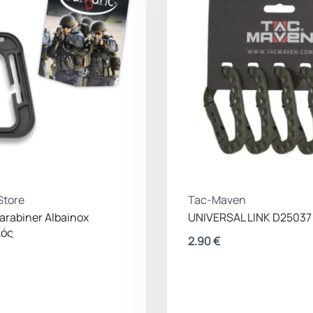
Store
Tac-Maven
arabiner Albainox
UNIVERSAL LINK D25037
κός
2.90
€