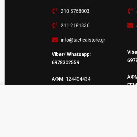
210 5768003
211 2181336
info@tacticalstore.gr
Vibe
Viber/ Whatsapp:
697
6978302559
ΑΦΜ
ΑΦΜ:
124404434
ΓΕΜ
ΓΕΜΗ
: 147469103000
Tactical Clip Διπλό Ν.110