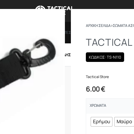
ΑΡΧΙΚΉ ΣΕΛΊΔΑ
›
ΣΩΜΑΤΑ ΑΣ
ΠΡΟΣΦΟΡΕΣ
ΔΩΡΟΚΑΡΤΕΣ
BRANDS
ΠΟΙΟ
TACTICAL 
IRSOFT
ΕΝΔΥΣΗ – ΥΠΟΔΗΣΗ
ΕΞΟΠΛΙΣΜΟΣ
ΚΩΔΙΚΟΣ: TS-N110
Tactical Store
6.00
€
ΧΡΏΜΑΤΑ
Ερήμου
Μαύρο