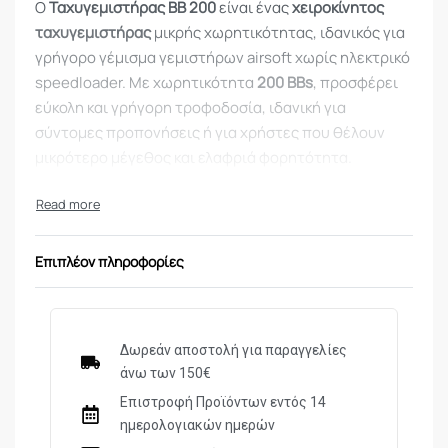
Ο
Ταχυγεμιστήρας BB 200
είναι ένας
χειροκίνητος
ταχυγεμιστήρας
μικρής χωρητικότητας, ιδανικός για
γρήγορο γέμισμα γεμιστήρων airsoft χωρίς ηλεκτρικό
speedloader. Με χωρητικότητα
200 BBs
, προσφέρει
εύκολη και γρήγορη τροφοδοσία, ιδανική για
σύντομες προπονήσεις ή για χρήστες που θέλουν
μικρότερο μέγεθος και ελαφριά φορητότητα.
Τεχνικά Χαρακτηριστικά
Τύπος:
Χειροκίνητος Ταχυγεμιστήρας
Επιπλέον πληροφορίες
(Speedloader)
Χωρητικότητα:
200 BBs
Συμβατότητα:
Mid-cap και High-cap γεμιστήρες,
καθώς και speedloader-compatible magazines
Δωρεάν αποστολή για παραγγελίες
Λειτουργία:
Χειροκίνητο γέμισμα με εργονομικό
άνω των 150€
μηχανισμό
Επιστροφή Προϊόντων εντός 14
Υλικό κατασκευής:
Ανθεκτικό πλαστικό
ημερολογιακών ημερών
Ιδανικός για:
Airsoft AEG, μικρές προπονήσεις ή