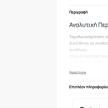
Περιγραφή
Αναλυτική Πε
Ταμπλώ ανάρτησης σ
Διατίθεται σε σύνθεσ
συνθήκες.
Στερεό πλαστικό ταμ
πολλαπλών ή μεγάλων 
αλλαγή στόχων.
Επιπλέον πληροφορίε