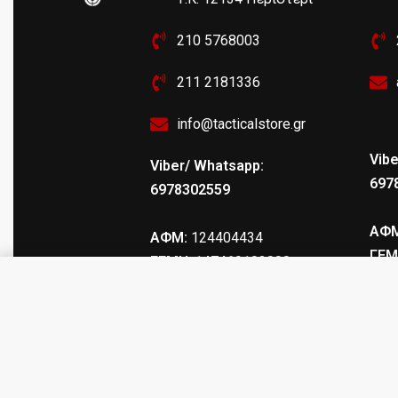
210 5768003
211 2181336
info@tacticalstore.gr
Vibe
Viber/ Whatsapp:
697
6978302559
ΑΦΜ
ΑΦΜ:
124404434
ΓΕΜ
ΓΕΜΗ
: 147469103000
Ταμπλώ ανάρτησης στόχων