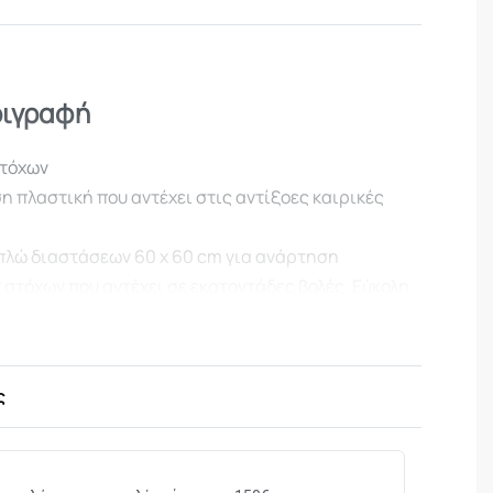
ριγραφή
τόχων
η πλαστική που αντέχει στις αντίξοες καιρικές
πλώ διαστάσεων 60 x 60 cm για ανάρτηση
στόχων που αντέχει σε εκατοντάδες βολές. Εύκολη
ς