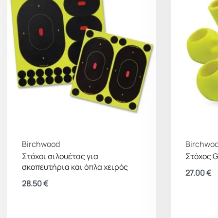
Birchwood
Birchwo
Στόχοι σιλουέτας για
Στόχος G
σκοπευτήρια και όπλα χειρός
27.00
€
28.50
€