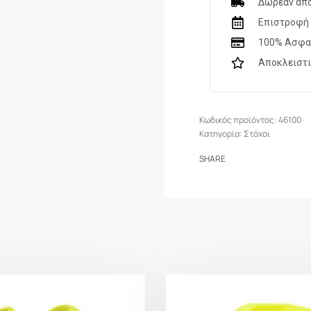
Δωρεάν απο
Επιστροφή 
100% Ασφα
Αποκλειστ
46100
Κατηγορία:
Στόχοι
SHARE