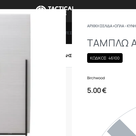
ΑΡΧΙΚΉ ΣΕΛΊΔΑ
›
ΟΠΛΑ - ΚΥΝΗ
ΠΡΟΣΦΟΡΕΣ
ΔΩΡΟΚΑΡΤΕΣ
BRANDS
ΠΟΙΟ
ΤΑΜΠΛΏ 
IRSOFT
ΕΝΔΥΣΗ – ΥΠΟΔΗΣΗ
ΕΞΟΠΛΙΣΜΟΣ
ΚΩΔΙΚΟΣ: 46100
Birchwood
5.00
€