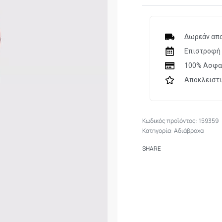
Δωρεάν απο
Επιστροφή 
100% Ασφα
Αποκλειστ
159359
Κατηγορία:
Αδιάβροχα
SHARE