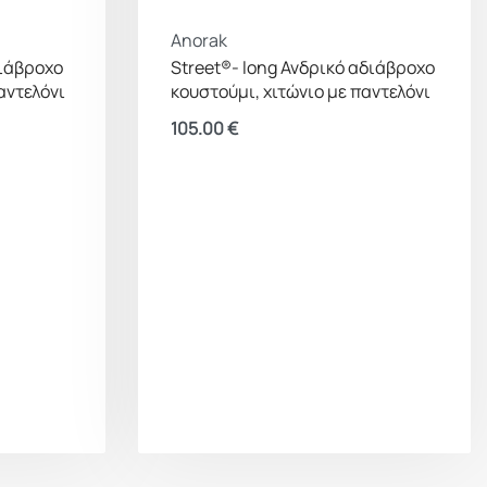
Anorak
διάβροχο
Street®- long Ανδρικό αδιάβροχο
αντελόνι
κουστούμι, χιτώνιο με παντελόνι
105.00
€