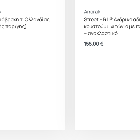
s
Anorak
ιάβροχη τ. Ολλανδίας
Street – R II® Ανδρικό α
ής παρ/γης)
κουστούμι, χιτώνιο με π
– ανακλαστικό
155.00
€