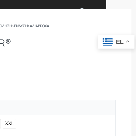
0
ΠΟΔΗΣΗ
›
ΕΝΔΥΣΗ
›
ΑΔΙΆΒΡΟΧΑ
Ι ΕΙΜΑΣΤΕ
ΕΠΙΚΟΙΝΩΝΙΑ
 R®
EL
ΣΩΜΑΤΑ ΑΣΦΑΛΕΙΑΣ
OUTDOOR
XXL