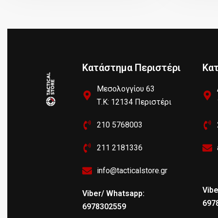
Κατάστημα Περιστέρι
Κα
Μεσολογγίου 63
Τ.Κ: 12134 Περιστέρι
210 5768003
211 2181336
info@tacticalstore.gr
Vibe
Viber/ Whatsapp:
697
6978302559