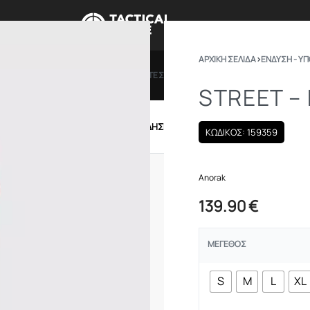
ΑΡΧΙΚΉ ΣΕΛΊΔΑ
›
ΕΝΔΥΣΗ - Υ
ΠΡΟΣΦΟΡΕΣ
ΔΩΡΟΚΑΡΤΕΣ
BRANDS
ΠΟΙΟ
STREET –
IRSOFT
ΕΝΔΥΣΗ – ΥΠΟΔΗΣΗ
ΕΞΟΠΛΙΣΜΟΣ
ΚΩΔΙΚΟΣ: 159359
Anorak
139.90
€
ΜΈΓΕΘΟΣ
S
M
L
XL