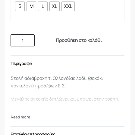
S
M
L
XL
XXL
Προσθήκη στο καλάθι
Περιγραφή
Στολή αδιάβροχη τ. Ολλανδίας λαδί, (σακάκι
παντελόνι) προδ/φων Ε.Σ.
Μεγάλης αντοχής διπλώνει και μπαίνει στην τσέπη.
Επιπλέον πληροφορίες