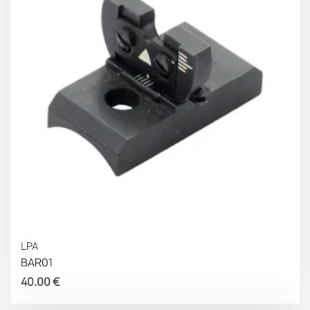
2,6mm σπείρωμα)
FRANCHI (Κάποια μοντέλα έχουν παραχθεί και με
2,6mm σπείρωμα)
LPA
BAR01
40.00
€