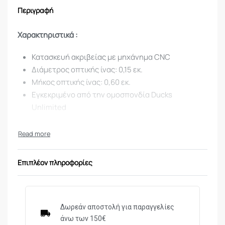
Περιγραφή
Χαρακτηριστικά :
Κατασκευή ακριβείας με μηχάνημα CNC
Διάμετρος οπτικής ίνας: 0,15 εκ.
Μήκος οπτικής ίνας: 0,60 εκ.
Εγκεκριμένο από την ομοσπονδία Ducks
Unlimited
Η διάμετρος σπειρώματος 2,6mm ταιριάζει σε:
BERETTA
Επιπλέον πληροφορίες
BENELLI
FRANCHI (Κάποια μοντέλα έχουν παραχθεί και με
3mm σπείρωμα)
BREDA (Κάποια μοντέλα έχουν παραχθεί και με
Δωρεάν αποστολή για παραγγελίες
3mm σπείρωμα)
άνω των 150€