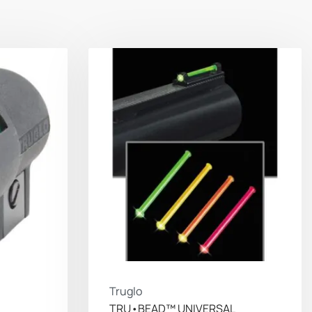
Truglo
TRU•BEAD™ UNIVERSAL