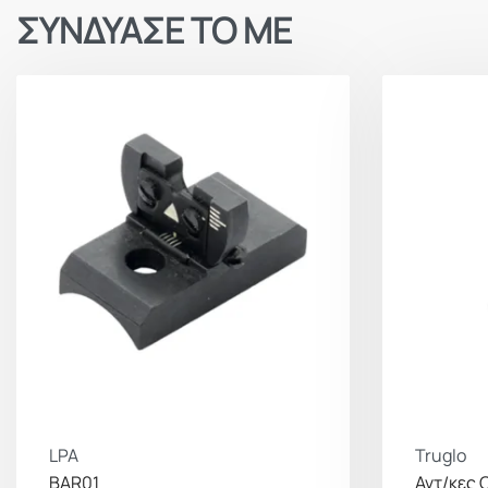
ΣΥΝΔΥΑΣΕ ΤΟ ΜΕ
LPA
Truglo
BAR01
Αντ/κες 