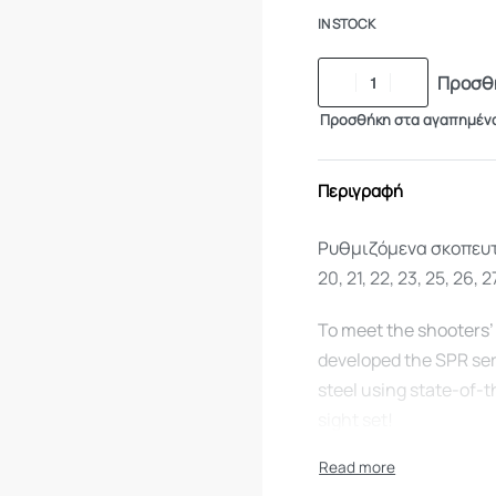
IN STOCK
Προσθή
Προσθήκη στα αγαπημέν
Περιγραφή
Ρυθμιζόμενα σκοπευτι
20, 21, 22, 23, 25, 26, 27
To meet the shooters’
developed the SPR ser
steel using state-of-t
sight set!
Features:
• Streamlined design 