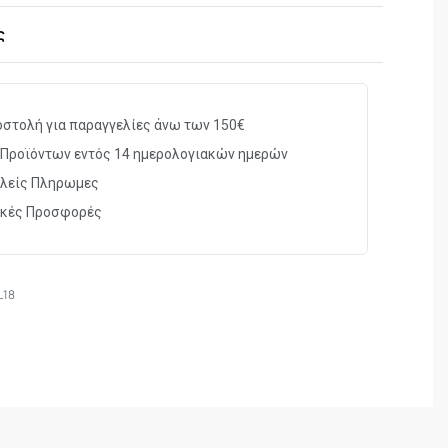
ment for windage and elevation provided by
ς
.
a strong locking in the existing groove.
justment screwdriver included in the package.
στολή για παραγγελίες άνω των 150€
Προϊόντων εντός 14 ημερολογιακών ημερών
λείς Πληρωμες
ικές Προσφορές
L18