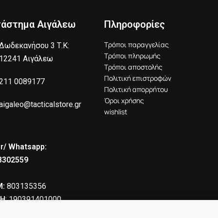
τάστημα Αιγάλεω
Πληροφορίες
Τρόποι παραγγελίας
Δωδεκανήσου 3 Τ.Κ:
Τρόποι πληρωμής
12241 Αιγάλεω
Τρόποι αποστολής
Πολιτική επιστροφών
211 0089177
Πολιτική απορρήτου
Όροι χρήσης
aigaleo@tacticalstore.gr
wishlist
r/ Whatsapp:
8302559
:
803135356
Η
: 190391401000