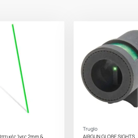
Truglo
Οπτικές Ίνες 2mm &
AIRGUN GLOBE SIGHTS