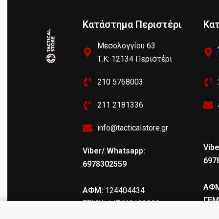
Κατάστημα Περιστέρι
Κα
Μεσολογγίου 63
Τ.Κ: 12134 Περιστέρι
210 5768003
211 2181336
info@tacticalstore.gr
Vibe
Viber/ Whatsapp:
697
6978302559
ΑΦΜ
ΑΦΜ:
124404434
ΓΕΜ
ΓΕΜΗ
: 147469103000