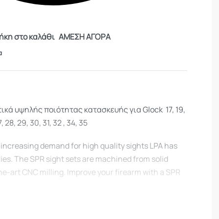
κη στο καλάθι
ΑΜΕΣΗ ΑΓΟΡΑ
α
κά υψηλής ποιότητας κατασκευής για Glock 17, 19,
, 28, 29, 30, 31, 32 , 34, 35
 increasing demand for high quality sights LPA has
ies. The SPR sight sets are machined from solid
he-art CNC milling. Improve your firearm with a SPR
and compact low profile.