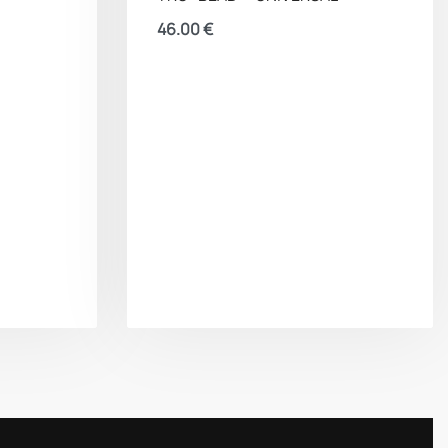
46.00
€