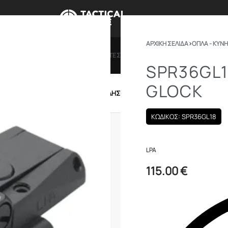
ΑΡΧΙΚΉ ΣΕΛΊΔΑ
›
ΟΠΛΑ - ΚΥΝΗ
ΠΡΟΣΦΟΡΕΣ
ΔΩΡΟΚΑΡΤΕΣ
BRANDS
ΠΟΙΟ
SPR36GL1
GLOCK
IRSOFT
ΕΝΔΥΣΗ – ΥΠΟΔΗΣΗ
ΕΞΟΠΛΙΣΜΟΣ
ΚΩΔΙΚΟΣ: SPR36GL18
LPA
115.00
€