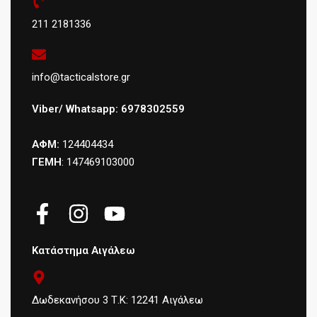
211 2181336
info@tacticalstore.gr
Viber/ Whatsapp: 6978302559
ΑΦΜ:
124404434
ΓΕΜΗ
: 147469103000
Κατάστημα Αιγάλεω
Δωδεκανήσου 3 Τ.Κ: 12241 Αιγάλεω