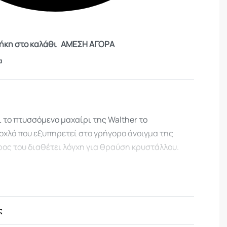
κη στο καλάθι
ΑΜΕΣΗ ΑΓΟΡΑ
α
ι το πτυσσόμενο μαχαίρι της Walther το
μοχλό που εξυπηρετεί στο γρήγορο άνοιγμα της
ρος του διαθέτει λόγχη για θραύση κρυστάλλου.
ς