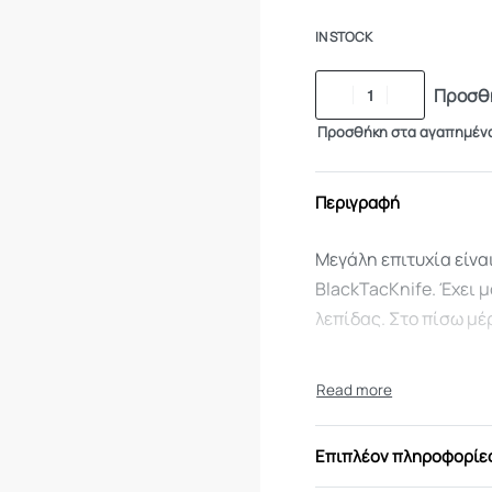
IN STOCK
Προσθή
Προσθήκη στα αγαπημέν
Περιγραφή
Μεγάλη επιτυχία είνα
BlackTacKnife. Έχει 
λεπίδας. Στο πίσω μέ
Επιπλέον πληροφορίε