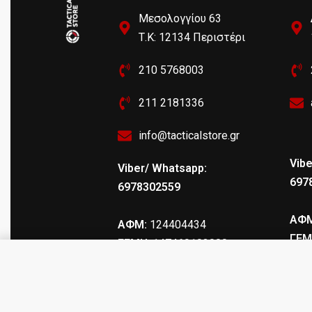
Μεσολογγίου 63
Τ.Κ: 12134 Περιστέρι
210 5768003
211 2181336
info@tacticalstore.gr
Vibe
Viber/ Whatsapp:
697
6978302559
ΑΦΜ
ΑΦΜ:
124404434
ΓΕΜ
ΓΕΜΗ
: 147469103000
Σουγιάς Walther BlackTacKnife