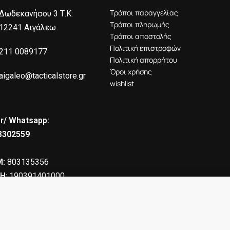
Τρόποι παραγγελίας
Δωδεκανήσου 3 Τ.Κ:
Τρόποι πληρωμής
12241 Αιγάλεω
Τρόποι αποστολής
Πολιτική επιστροφών
211 0089177
Πολιτική απορρήτου
Όροι χρήσης
aigaleo@tacticalstore.gr
wishlist
r/ Whatsapp:
8302559
:
803135356
Η
: 190391401000
39.00
€