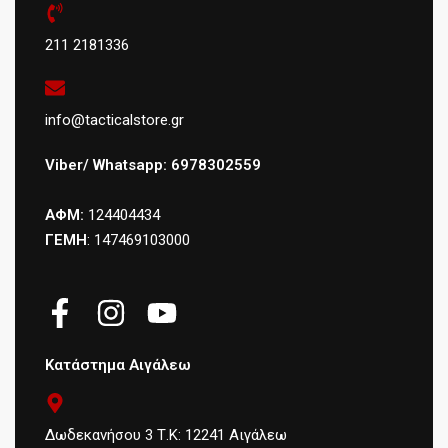
211 2181336
info@tacticalstore.gr
Viber/ Whatsapp: 6978302559
ΑΦΜ:
124404434
ΓΕΜΗ
: 147469103000
Κατάστημα Αιγάλεω
Δωδεκανήσου 3 Τ.Κ: 12241 Αιγάλεω