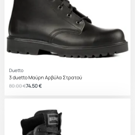
ΚΕΡΔΟΣ 5.50 €
Duetto
3 duetto Μαύρη Αρβύλα Στρατού
80.00
€
74.50
€