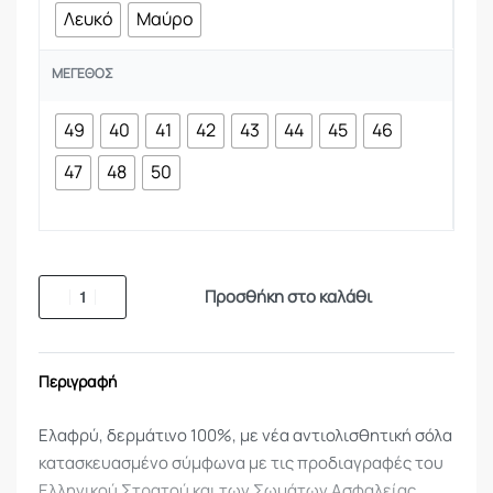
Λευκό
Μαύρο
ΜΈΓΕΘΟΣ
49
40
41
42
43
44
45
46
47
48
50
Προσθήκη στο καλάθι
Περιγραφή
Ελαφρύ, δερμάτινο 100%, με νέα αντιολισθητική σόλα
κατασκευασμένο σύμφωνα με τις προδιαγραφές του
Ελληνικού Στρατού και των Σωμάτων Ασφαλείας.