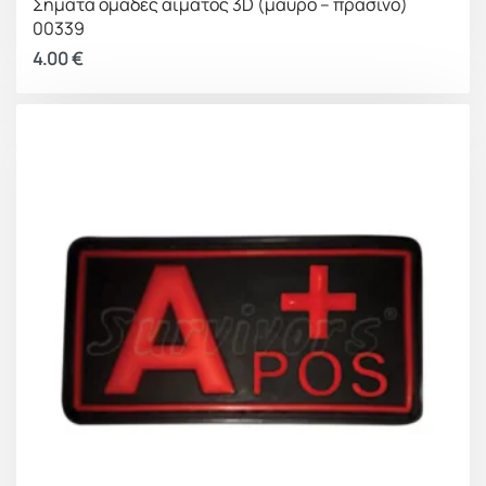
Σήματα ομάδες αίματος 3D (μαύρο – πράσινο)
00339
4.00
€