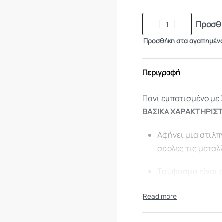
Προσθή
Προσθήκη στα αγαπημέν
Περιγραφή
Πανί εμποτισμένο με Σ
ΒΑΣΙΚΑ ΧΑΡΑΚΤΗΡΙΣΤ
Αφήνει μια στιλπ
σε όλες τις μεταλ
Το ύφασμα είναι
καθαρή σιλικόνη
Μπορείτε να τη χ
εξοπλισμό και όρ