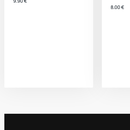
9.90
€
8.00
€