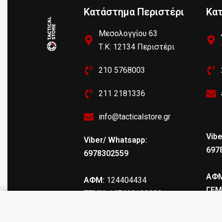
Κατάστημα Περιστέρι
Κα
Μεσολογγίου 63
Τ.Κ: 12134 Περιστέρι
210 5768003
211 2181336
info@tacticalstore.gr
Vibe
Viber/ Whatsapp:
697
6978302559
ΑΦΜ
ΑΦΜ:
124404434
ΓΕΜ
ΓΕΜΗ
: 147469103000
Silicone Gun & Reel Cloth