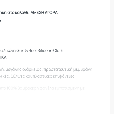
κη στο καλάθι
ΑΜΕΣΗ ΑΓΟΡΑ
α
ιλικόνη Gun & Reel Silicone Cloth
ΙΚΑ
νή, μεγάλης διάρκειας, προστατευτική μεμβράνη
λικές, ξύλινες και πλαστικές επιφάνειες.
 από 100% βαμβακερή φανέλα εμποτισμένη με
.
ρησιμοποιήσετε σε πυροβόλα όπλα, αθλητικό
γανα ακριβείας.