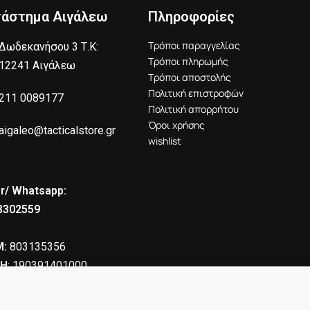
τάστημα Αιγάλεω
Πληροφορίες
Τρόποι παραγγελίας
Δωδεκανήσου 3 Τ.Κ:
Τρόποι πληρωμής
12241 Αιγάλεω
Τρόποι αποστολής
Πολιτική επιστροφών
211 0089177
Πολιτική απορρήτου
Όροι χρήσης
aigaleo@tacticalstore.gr
wishlist
r/ Whatsapp:
8302559
:
803135356
Η
: 190391401000
10.00
€