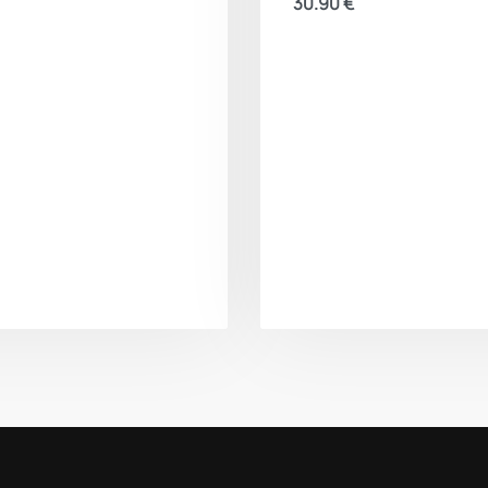
30.90
€