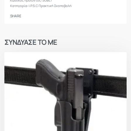
SGBLT
Κατηγορία:
I.P.S.C Πρακτική Σκοποβολή
SHARE
ΣΥΝΔΥΑΣΕ ΤΟ ΜΕ