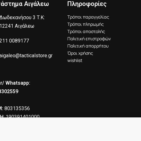
τάστημα Αιγάλεω
Πληροφορίες
Τρόποι παραγγελίας
Δωδεκανήσου 3 Τ.Κ:
Τρόποι πληρωμής
12241 Αιγάλεω
Τρόποι αποστολής
Πολιτική επιστροφών
211 0089177
Πολιτική απορρήτου
Όροι χρήσης
aigaleo@tacticalstore.gr
wishlist
r/ Whatsapp:
8302559
:
803135356
Η
: 190391401000
90.00
€