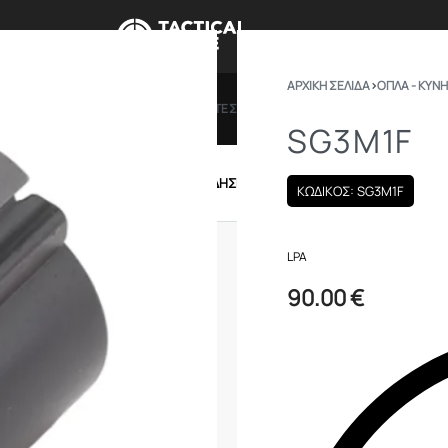
ΑΡΧΙΚΉ ΣΕΛΊΔΑ
›
ΟΠΛΑ - ΚΥΝΗ
ΠΡΟΣΦΟΡΕΣ
ΔΩΡΟΚΑΡΤΕΣ
BRANDS
ΠΟΙΟ
SG3M1F
IRSOFT
ΕΝΔΥΣΗ – ΥΠΟΔΗΣΗ
ΕΞΟΠΛΙΣΜΟΣ
ΚΩΔΙΚΟΣ: SG3M1F
LPA
90.00
€