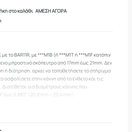
κη στο καλάθι
ΑΜΕΣΗ ΑΓΟΡΑ
α
με το BAR11R, με ***M1B (ή ***M1T ή ***M1F κατόπιν
ενο μπροστινό σκόπευτρο από 17mm έως 21mm. Δεν
η ή διάτρηση. αρκεί να τοποθετήσετε το στήριγμα
το ασφαλίσετε στην κάννη από το ένθετο και τις
. Διατίθεται για διαμέτρους κάννης που
9” έως 0,882” (20,8 mm – 22,4 mm).
ς