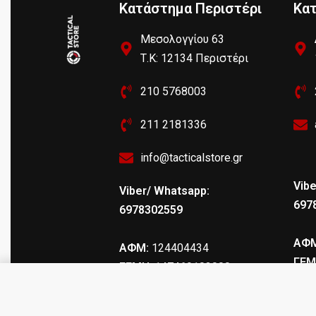
Κατάστημα Περιστέρι
Κα
Μεσολογγίου 63
Τ.Κ: 12134 Περιστέρι
210 5768003
211 2181336
info@tacticalstore.gr
Vibe
Viber/ Whatsapp:
697
6978302559
ΑΦΜ
ΑΦΜ:
124404434
ΓΕΜ
ΓΕΜΗ
: 147469103000
SG3M1F