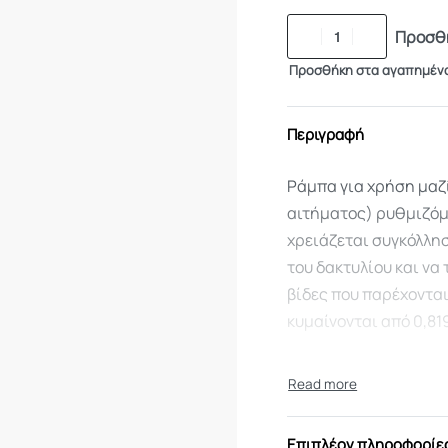
Προσθή
Προσθήκη στα αγαπημέν
Περιγραφή
Ράμπα για χρήση μαζί 
αιτήματος) ρυθμιζόμ
χρειάζεται συγκόλλησ
του δακτυλίου και να 
βίδες που παρέχονται
κυμαίνονται από 0,81
Επιπλέον πληροφορίε