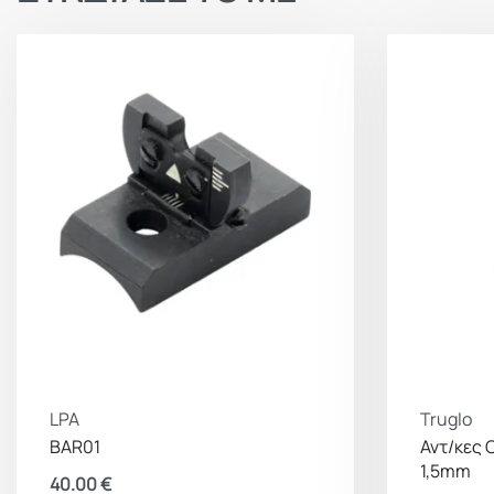
LPA
Truglo
BAR01
Αντ/κες 
1,5mm
40.00
€