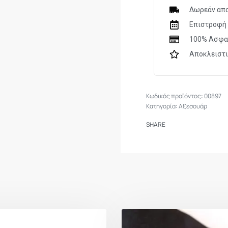
Δωρεάν απο
Επιστροφή 
100% Ασφα
Αποκλειστ
00897
Κατηγορία:
Αξεσουάρ
SHARE