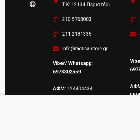
Τ.Κ: 12134 Περιστέρι
210 5768003
211 2181336
info@tacticalstore.gr
Vibe
Viber/ Whatsapp:
697
6978302559
ΑΦΜ
ΑΦΜ:
124404434
ΓΕΜ
ΓΕΜΗ
: 147469103000
Σφυρίχτρα Μεταλλική (ασημί) 