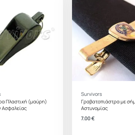
s
Survivors
ρα Πλαστική (μαύρη)
Γραβατοπιάστρα με σή
 Ασφαλείας
Αστυνομίας
7.00
€