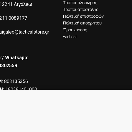
Τρόποι πληρωμής
12241 Αιγάλεω
Τρόποι αποστολής
Πολιτική επιστροφών
211 0089177
Πολιτική απορρήτου
Όροι χρήσης
aigaleo@tacticalstore.gr
wishlist
r/ Whatsapp:
8302559
:
803135356
Η
: 190391401000
Σωμάτων Ασφαλείας
3.00
€