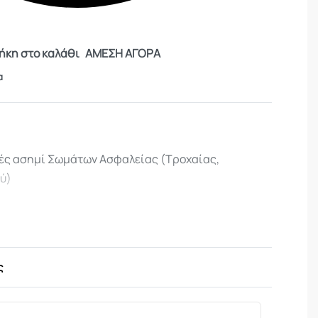
κη στο καλάθι
ΑΜΕΣΗ ΑΓΟΡΑ
α
ές ασημί Σωμάτων Ασφαλείας (Τροχαίας,
ού)
ς