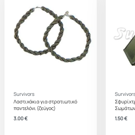
Survivors
Survivor
Λαστιχάκια για στρατιωτικό
Σφυρίχτ
παντελόνι (ζεύγος)
Σωμάτων
3.00
€
1.50
€