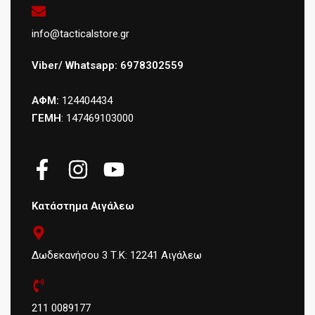
info@tacticalstore.gr
Viber/ Whatsapp: 6978302559
ΑΦΜ:
124404434
ΓΕΜΗ
: 147469103000
Κατάστημα Αιγάλεω
Δωδεκανήσου 3 Τ.Κ: 12241 Αιγάλεω
211 0089177