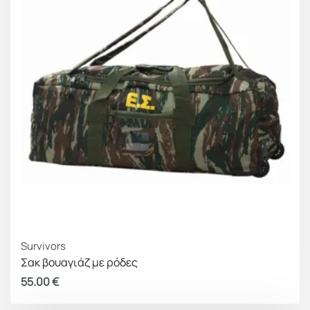
Survivors
Σακ βουαγιάζ με ρόδες
55.00
€