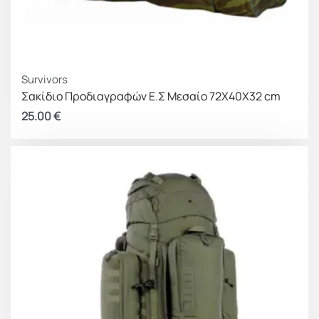
Survivors
Σακίδιο Προδιαγραφών Ε.Σ Μεσαίο 72Χ40Χ32 cm
25.00
€