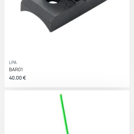
LPA
BAR01
40.00
€