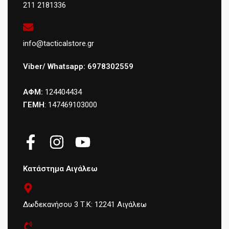
211 2181336
info@tacticalstore.gr
Viber/ Whatsapp: 6978302559
ΑΦΜ:
124404434
ΓΕΜΗ
: 147469103000
Κατάστημα Αιγάλεω
Δωδεκανήσου 3 Τ.Κ: 12241 Αιγάλεω