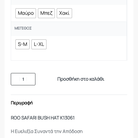
Μαύρο
Μπεζ
Χακί
ΜΈΓΕΘΟΣ
S-M
L-XL
Προσθήκη στο καλάθι
Περιγραφή
ROO SAFARI BUSH HAT K13061
Η Ευελιξία Συναντά την Απόδοση